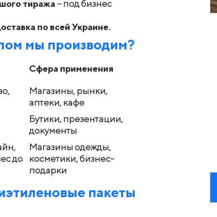
ьшого тиража
– под бизнес
оставка по всей Украине.
ипом мы производим?
Сфера применения
во,
Магазины, рынки,
аптеки, кафе
Бутики, презентации,
документы
айн,
Магазины одежды,
ес до
косметики, бизнес-
подарки
лиэтиленовые пакеты