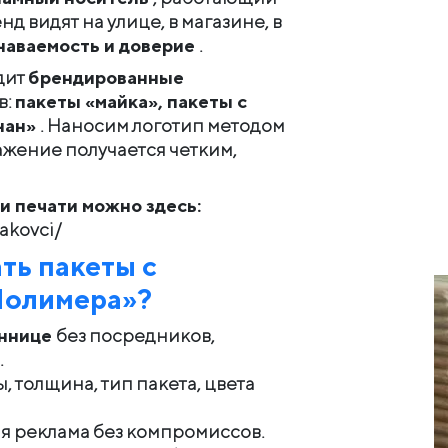
 видят на улице, в магазине, в
наваемость и доверие
.
дит
брендированные
в:
пакеты «майка», пакеты с
анан»
. Наносим логотип методом
ажение получается четким,
и печати можно здесь:
pakovci/
ть пакеты с
Полимера»?
иннице
без посредников,
.
, толщина, тип пакета, цвета
ая реклама без компромиссов.