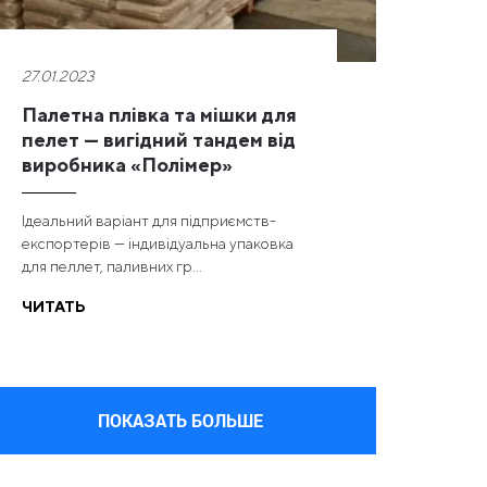
27.01.2023
Палетна плівка та мішки для
пелет — вигідний тандем від
виробника «Полімер»
Ідеальний варіант для підприємств-
експортерів — індивідуальна упаковка
для пеллет, паливних гр...
ЧИТАТЬ
ПОКАЗАТЬ БОЛЬШЕ