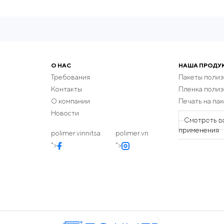
О НАС
НАША ПРОДУ
Требования
Пакеты поли
Контакты
Пленка поли
О компании
Печать на пак
Новости
Смотреть в
применения
polimer.vinnitsa
polimer.vn
">
">