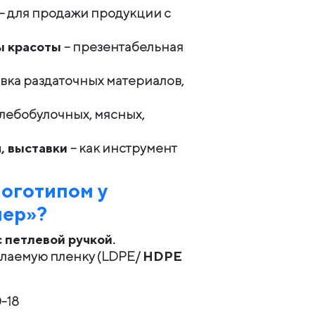
– для продажи продукции с
ы красоты
– презентабельная
вка раздаточных материалов,
хлебобулочных, мясных,
, выставки
– как инструмент
логотипом у
мер»?
с петлевой ручкой.
елаемую пленку (LDPE/
HDPE
0-18