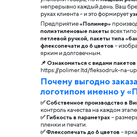
непрерывно каждый день. Ваш бренд
руках клиента – и это формирует
уз
Предприятие
«Полимер»
произво
полиэтиленовые пакеты
всех типо
петлевой ручкой, пакеты типа «б
флексопечати до 6 цветов
– изобр
ярким и долговечным.
📌
Ознакомиться с видами пакетов 
https://polimer.ltd/fleksodruk-na-u
Почему выгодно заказа
логотипом именно у «
✅
Собственное производство в В
контроль качества на каждом этапе
✅
Гибкость в параметрах
– размеры
пленки и печати.
✅
Флексопечать до 6 цветов
– ярк