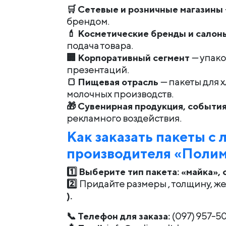
🛒
Сетевые и розничные магазины
брендом.
💄
Косметические бренды и салон
подача товара.
🏢
Корпоративный сегмент
— упако
презентаций.
🍞
Пищевая отрасль
— пакеты для 
молочных производств.
🎁
Сувенирная продукция, события
рекламного воздействия.
Как заказать пакеты с 
производителя «Поли
1️⃣
Выберите тип пакета: «майка», 
2️⃣
Придайте размеры , толщину, ж
).
📞
Телефон для заказа:
(097) 957-5