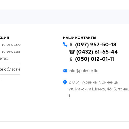
КЦИЯ
НАШИ КОНТАКТЫ
📱 (097) 957-50-18
этиленовые
☎ (0432) 61-65-44
этиленовая
етах
📱 (050) 012-01-11
се области
info@polimer.ltd
21034, Украина, г. Винница,
ул. Максима Шимко, 46-Б, пом
1