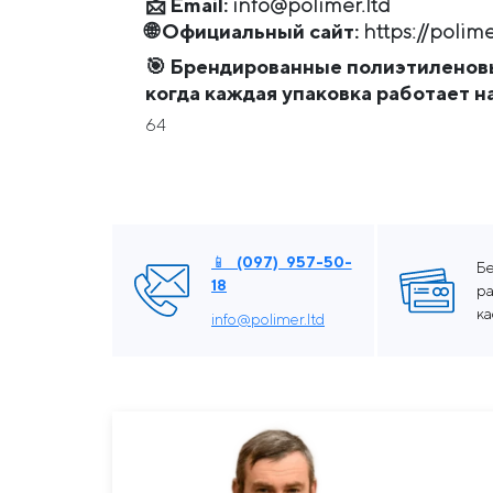
📩
Email:
info@polimer.ltd
🌐
Официальный сайт:
https://polime
🎯
Брендированные полиэтиленовы
когда каждая упаковка работает н
64
📱 (097) 957-50-
Б
18
ра
к
info@polimer.ltd