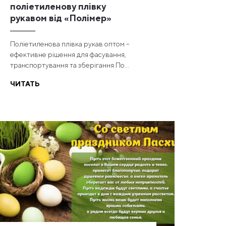
поліетиленову плівку
рукавом від «Полімер»
Поліетиленова плівка рукав оптом –
ефективне рішення для фасування,
транспортування та зберігання По...
ЧИТАТЬ