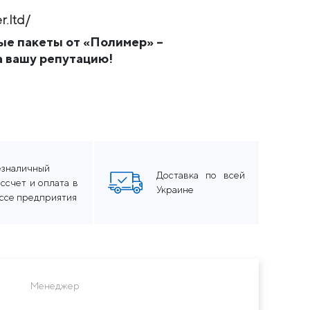
r.ltd/
е пакеты от «Полимер» –
а вашу репутацию!
езналичный
Доставка по всей
ссчет и оплата в
Украине
ассе предприятия
Менеджер