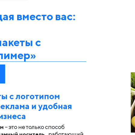
ая вместо вас:
акеты с
олимер»
ы с логотипом
еклама и удобная
изнеса
ом
– это не только способ
ламный носитель
, работающий