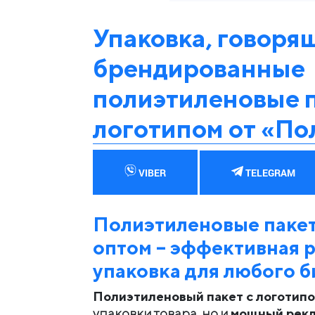
Упаковка, говорящ
брендированные
полиэтиленовые п
логотипом от «П
VIBER
TELEGRAM
Полиэтиленовые пакет
оптом – эффективная р
упаковка для любого б
Полиэтиленовый пакет с логотип
упаковки товара, но и
мощный рек