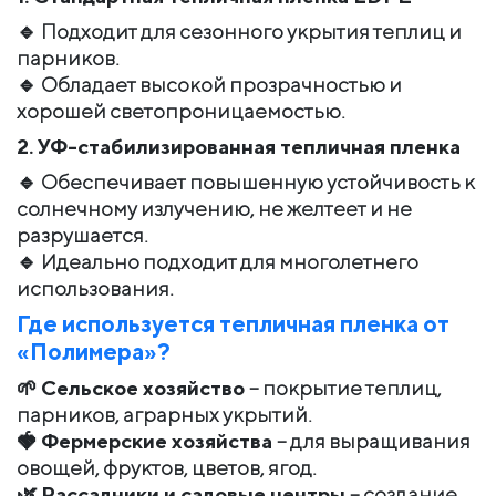
🔹 Подходит для сезонного укрытия теплиц и
парников.
🔹 Обладает высокой прозрачностью и
хорошей светопроницаемостью.
2. УФ-стабилизированная тепличная пленка
🔹 Обеспечивает повышенную устойчивость к
солнечному излучению, не желтеет и не
разрушается.
🔹 Идеально подходит для многолетнего
использования.
Где используется тепличная пленка от
«Полимера»?
🌱
Сельское хозяйство
– покрытие теплиц,
парников, аграрных укрытий.
🍓
Фермерские хозяйства
– для выращивания
овощей, фруктов, цветов, ягод.
🌿
Рассадники и садовые центры
– создание