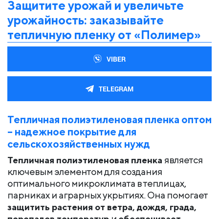
Защитите урожай и увеличьте
урожайность: заказывайте
тепличную пленку от «Полимер»
VIBER
TELEGRAM
Тепличная полиэтиленовая пленка оптом
– надежное покрытие для
сельскохозяйственных нужд
Тепличная полиэтиленовая пленка
является
ключевым элементом для создания
оптимального микроклимата в теплицах,
парниках и аграрных укрытиях. Она помогает
защитить растения от ветра, дождя, града,
перепадов температур
и
обеспечивает