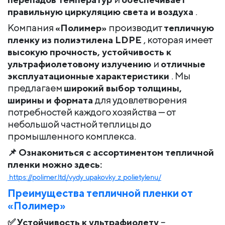
правильную циркуляцию света и воздуха
.
Компания
«Полимер»
производит
тепличную
пленку из полиэтилена LDPE
, которая имеет
высокую прочность, устойчивость к
ультрафиолетовому излучению
и
отличные
эксплуатационные характеристики
. Мы
предлагаем
широкий выбор толщины,
ширины и формата
для удовлетворения
потребностей каждого хозяйства — от
небольшой частной теплицы до
промышленного комплекса.
📌
Ознакомиться с ассортиментом тепличной
пленки можно здесь:
https://polimer.ltd/vydy_upakovky_z_polietylenu/
Преимущества тепличной пленки от
«Полимер»
✅
Устойчивость к ультрафиолету
–