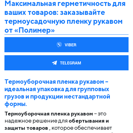
Максимальная герметичность для
ваших товаров: заказывайте
термоусадочную пленку рукавом
от «Полимер»
VIBER
TELEGRAM
Термоуборочная пленка рукавом –
идеальная упаковка для групповых
грузов и продукции нестандартной
формы.
Термоуборочная пленка рукавом
– это
надежное решение для
обертывания и
защиты товаров
, которое обеспечивает