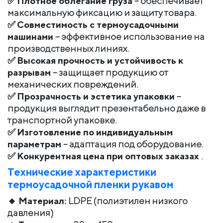
✅
Плотное облегание груза
– обеспечивает
максимальную фиксацию и защиту товара.
✅
Совместимость с термоусадочными
машинами
– эффективное использование на
производственных линиях.
✅
Высокая прочность и устойчивость к
разрывам
– защищает продукцию от
механических повреждений.
✅
Прозрачность и эстетика упаковки
–
продукция выглядит презентабельно даже в
транспортной упаковке.
✅
Изготовление по индивидуальным
параметрам
– адаптация под оборудование.
✅
Конкурентная цена при оптовых заказах
.
Технические характеристики
термоусадочной пленки рукавом
🔸
Материал:
LDPE (полиэтилен низкого
давления)