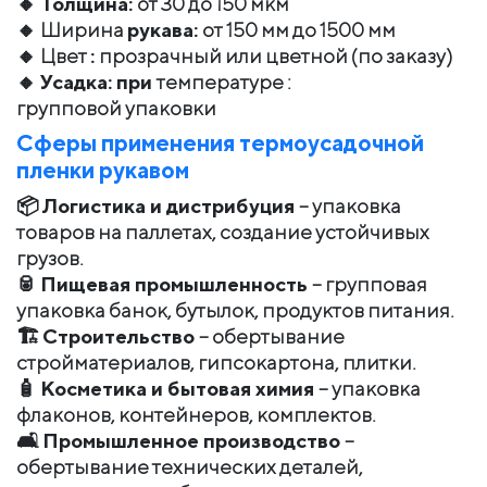
🔸
Толщина:
от 30 до 150 мкм
🔸 Ширина
рукава:
от 150 мм до 1500 мм
🔸 Цвет
:
прозрачный или цветной (по заказу)
🔸
Усадка: при
температуре :
групповой упаковки
Сферы применения термоусадочной
пленки рукавом
📦
Логистика и дистрибуция
– упаковка
товаров на паллетах, создание устойчивых
грузов.
🥫
Пищевая промышленность
– групповая
упаковка банок, бутылок, продуктов питания.
🏗
Строительство
– обертывание
стройматериалов, гипсокартона, плитки.
🧴
Косметика и бытовая химия
– упаковка
флаконов, контейнеров, комплектов.
🛋
Промышленное производство
–
обертывание технических деталей,