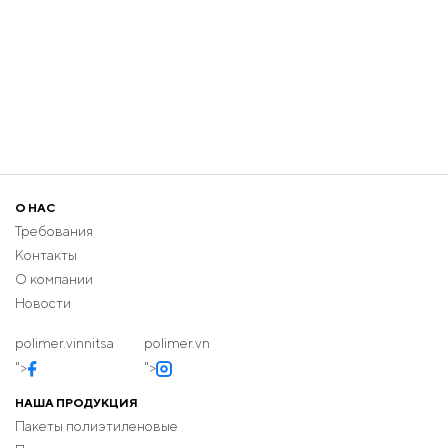
О НАС
Требования
Контакты
О компании
Новости
polimer.vinnitsa
polimer.vn
">
">
НАША ПРОДУКЦИЯ
Пакеты полиэтиленовые