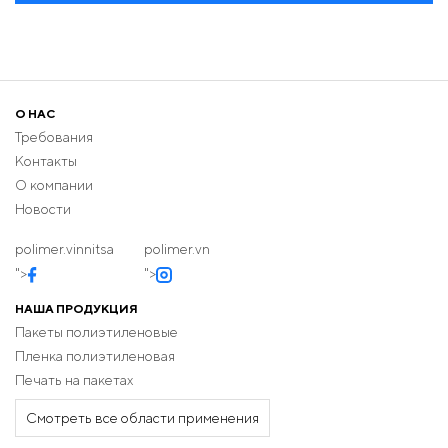
О НАС
Требования
Контакты
О компании
Новости
polimer.vinnitsa
polimer.vn
">
">
НАША ПРОДУКЦИЯ
Пакеты полиэтиленовые
Пленка полиэтиленовая
Печать на пакетах
Смотреть все области применения