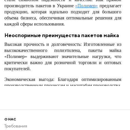
производитель пакетов в Украине
«Полимер»
предлагает
продукцию, которая идеально подходит для большого
объема бизнеса, обеспечивая оптимальные решения для
каждой сферы использования.
Неоспоримые преимущества пакетов майка
Высокая прочность и долговечность: Изготовленные из
высококачественного полиэтилена, пакеты майка
«Полимер» выдерживают значительные нагрузки, что
критически важно для розничной торговли и оптовых
покупателей.
Экономическая выгода: Благодаря оптимизированным
производственным процессам и масштабам производства,
мы предлагаем пакеты майка по лучшим оптовым ценам,
снижая ваши общие затраты на упаковку.
Экологическая компонента: «Полимер» использует
инновационные технологии для создания пакетов,
О НАС
которые могут быть переработаны, уменьшая
Требования
экологическое влияние и поддерживая постоянство