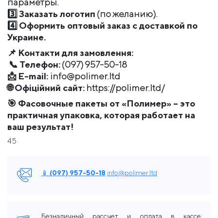
параметры.
3️⃣
Заказать логотип
(по желанию).
4️⃣
Оформить оптовый заказ с доставкой по
Украине.
📌
Контакти для замовлення:
📞
Телефон:
(097) 957-50-18
📩
E-mail:
info@polimer.ltd
🌐
Офіційний сайт:
https://polimer.ltd/
🎯
Фасовочные пакеты от «Полимер» – это
практичная упаковка, которая работает на
ваш результат!
45
📱 (097) 957-50-18
info@polimer.ltd
Безналичный рассчет и оплата в кассе