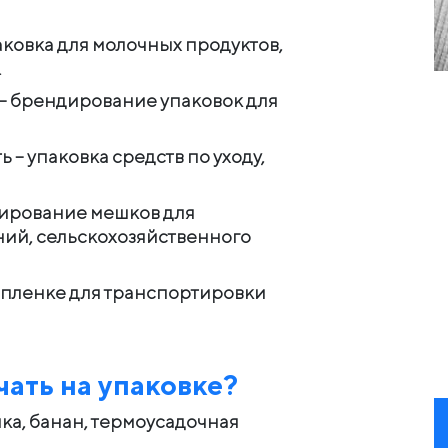
овка для молочных продуктов,
.
 – брендирование упаковок для
 упаковка средств по уходу,
ирование мешков для
ний, сельскохозяйственного
 пленке для транспортировки
чать на упаковке?
лка, банан, термоусадочная