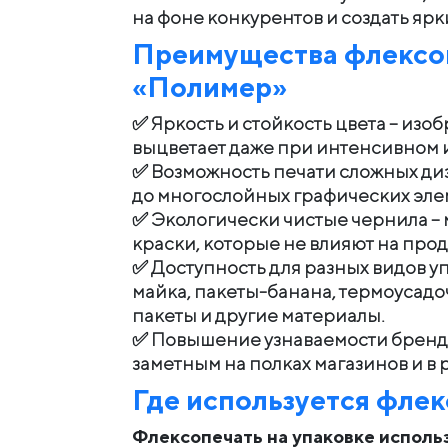
на фоне конкурентов и создать ярк
Преимущества флексо
«Полимер»
✅ Яркость и стойкость цвета – изо
выцветает даже при интенсивном 
✅ Возможность печати сложных диз
до многослойных графических эле
✅ Экологически чистые чернила –
краски, которые не влияют на прод
✅ Доступность для разных видов уп
майка, пакеты-банана, термоусадо
пакеты и другие материалы.
✅ Повышение узнаваемости бренда
заметным на полках магазинов и в 
Где используется фле
Флексопечать на упаковке использ