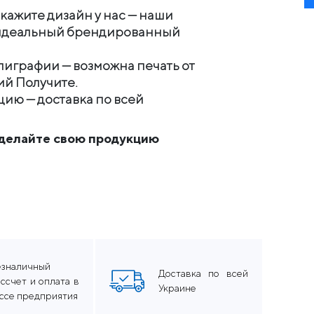
акажите дизайн у нас — наши
ь идеальный брендированный
лиграфии — возможна печать от
ий Получите.
ию — доставка по всей
сделайте свою продукцию
езналичный
Доставка по всей
ссчет и оплата в
Украине
ассе предприятия