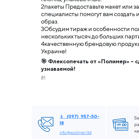
2️пакеты Предоставьте макет или з
специалисты помогут вам создат
образ.
3️Обсудим тираж и особенности по
нескольких тысяч до больших парт
4️качественную брендовую продукц
Украине!
🎯 Флексопечать от «Полимер» – 
узнаваемой!
81
📱 (097) 957-50-
Б
18
ра
к
info@polimer.ltd