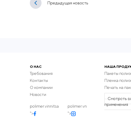
Предыдущая новость
О НАС
НАША ПРОДУ
Требования
Пакеты поли
Контакты
Пленка поли
О компании
Печать на пак
Новости
Смотреть в
применения
polimer.vinnitsa
polimer.vn
">
">