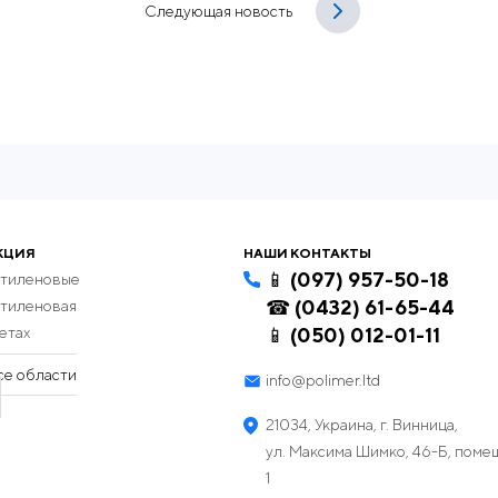
Следующая новость
КЦИЯ
НАШИ КОНТАКТЫ
📱 (097) 957-50-18
этиленовые
☎ (0432) 61-65-44
этиленовая
етах
📱 (050) 012-01-11
се области
info@polimer.ltd
21034, Украина, г. Винница,
ул. Максима Шимко, 46-Б, пом
1