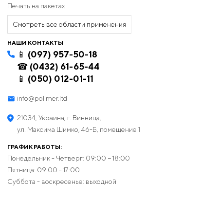
Выгодные условия сотрудничества
Печать на пакетах
Мы предлагаем конкурентоспособные цены и оптовые
скидки, что делает наши пленки особенно
Смотреть все области применения
привлекательными для бизнеса любого масштаба.
НАШИ КОНТАКТЫ
Выберите «Полимер» – вашего партнера во
📱 (097) 957-50-18
Львове
☎ (0432) 61-65-44
📱 (050) 012-01-11
Мы не просто производим пленку, мы предлагаем
решения, которые помогут вашему бизнесу расти и
info@polimer.ltd
преуспевать. С «Полимером» вы получаете не только
продукт, но и надежного партнера, заинтересованного в
21034, Украина, г. Винница,
вашем успехе.
ул. Максима Шимко, 46-Б, помещение 1
Свяжитесь
с нами сегодня, чтобы обсудить, как мы можем
ГРАФИК РАБОТЫ:
помочь в реализации вашего проекта.
Понедельник - Четверг: 09:00 − 18:00
148
Пятница: 09:00 - 17:00
Суббота - воскресенье: выходной