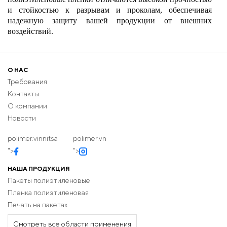
и стойкостью к разрывам и проколам, обеспечивая
надежную защиту вашей продукции от внешних
воздействий.
Технологии термоусадочной пленки: Мы используем
передовые технологии для производства термоусадочной
О НАС
пленки, что позволяет ей идеально облегать товар,
обеспечивая его сохранение и привлекательный вид.
Требования
Контакты
Экологичность и универсальность
О компании
Экологически чистые материалы: Все наши пленки
Новости
изготавливаются из материалов, которые можно
перерабатывать, что способствует снижению воздействия
polimer.vinnitsa
polimer.vn
на окружающую среду.
">
">
Использование различных отраслей: Наша продукция
НАША ПРОДУКЦИЯ
идеально подходит для фасовки продуктов питания,
Пакеты полиэтиленовые
химических веществ, строительных материалов и многих
Пленка полиэтиленовая
других товаров.
Печать на пакетах
Оптовые поставки и оперативная доставка
Смотреть все области применения