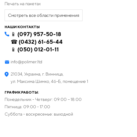
Индивидуальное брендирование: Ваш
Печать на пакетах
логотип и маркетинговые сообщения могут
быть нанесены на пленку, что поможет
Смотреть все области применения
повысить узнаваемость вашего бренда.
НАШИ КОНТАКТЫ
Оптимизация логистики:
📱 (097) 957-50-18
☎ (0432) 61-65-44
Эффективная логистика: Благодаря нашей
разветвленной сети доставки ваши заказы
📱 (050) 012-01-11
будут доставлены точно в срок по всей
Украине.
info@polimer.ltd
Ваш надежный партнер в сфере
21034, Украина, г. Винница,
полиэтиленовой упаковки
ул. Максима Шимко, 46-Б, помещение 1
Мы понимаем, что успех вашего бизнеса зависит от
ГРАФИК РАБОТЫ:
качества упаковки. Выбирая «Полимер», вы выбираете не
Понедельник - Четверг: 09:00 − 18:00
просто поставщика, а стратегического партнера,
Пятница: 09:00 - 17:00
способного удовлетворить самые высокие требования
Суббота - воскресенье: выходной
вашего бизнеса.
Посетите наш
сайт
, чтобы узнать больше о нашей
продукции и услугах, или
свяжитесь
с нами, чтобы